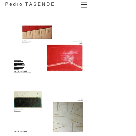
P e d r o T A S E N D E