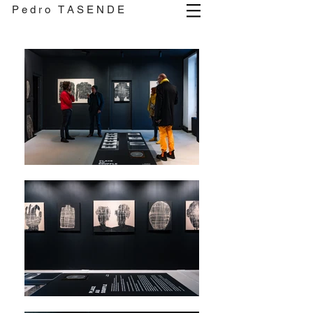
P e d r o T A S E N D E