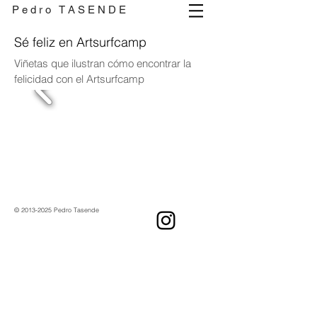
P e d r o T A S E N D E
Sé feliz en Artsurfcamp
Viñetas que ilustran cómo encontrar la
felicidad con el Artsurfcamp
©
2013-2025
Pedro Tasende